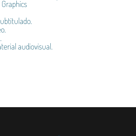
 Graphics
ubtitulado.
eo.
.
erial audiovisual.