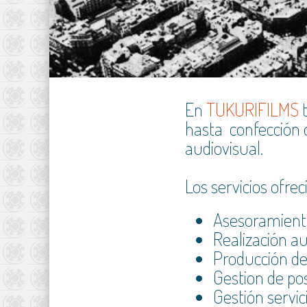
En
TUKURIFILMS
t
hasta confección d
audiovisual.
Los servicios ofre
Asesoramiento 
Realización a
P
roducción de
Gestion de pos
Gestión servic